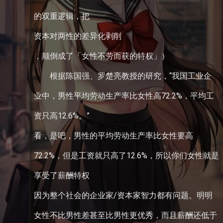
的双重逻辑，把
资本对两性的差异化剥削
，颠倒成了「女性不劳而获的特权」）
根据陈国强、罗楚亮教授的研究，“我国工业企
业中，男性平均劳动生产率比女性高72.2%，平均工
资只高12.6%。”
看，是吧，男性的平均劳动生产率比女性要高
72.2%，但是工资就只高了12.6%，所以你们女性就是
享受了薪酬特权
因为整个社会的企业家/资本家智力都有问题。明明
女性不比男性差甚至比男性更优秀，而且薪酬还低于