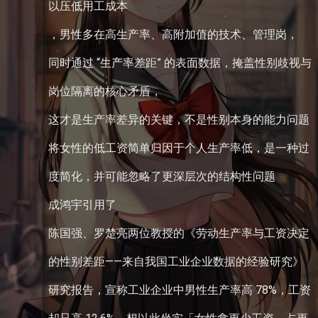
以压低用工成本
，男性多在高生产率、高附加值的技术、管理岗，
同时通过 “生产率差距” 的表面数据，掩盖性别歧视与
岗位隔离的核心矛盾，
这才是生产率差异的关键，不是性别本身的能力问题
将女性的低工资简单归因于个人生产率低，是一种过
度简化，并可能忽略了更深层次的结构性问题
成鸿宇引用了
陈国强、罗楚亮两位教授的《劳动生产率与工资决定
的性别差距——来自我国工业企业数据的经验研究》
研究报告，宣称工业企业中男性生产率高 78%，工资