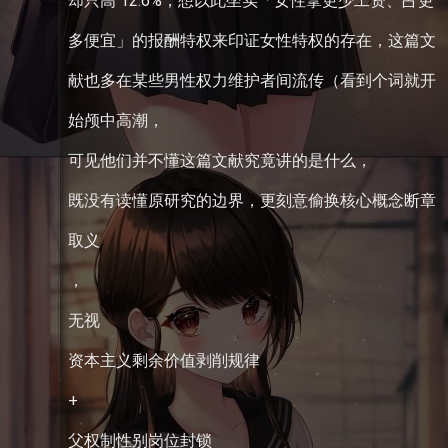
却只高 12.6%，想以此坐实「女性拿更少工资、占更
多便宜」的报酬特权来印证女性特权的存在，这篇文
献也多在某些男性权力维护者间流传（看到个词就开
始颅中高潮，
可见他们并不懂这篇文献究竟讲的是什么，
既没有读懂原研究的边界，更刻意偷换核心概念断章
取义
，
无视
资本主义剩余价值剥削规律
+
父权制性别岗位封锁