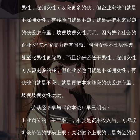
男性，雇佣女性可以赚更多的钱，但企业家他们就是
不雇佣女性，有钱他们就是不赚，就是要把本来能赚
的钱丢进海里，歧视歧视女性玩玩。因为整个社会的
企业家/资本家智力都有问题。明明女性不比男性差
甚至比男性更优秀，而且薪酬还低于男性，雇佣女性
可以赚更多的钱，但企业家他们就是不雇佣女性，有
钱他们就是不赚，就是要把本来能赚的钱丢进海里，
歧视歧视女性玩玩。
劳动经济学与《资本论》早已明确：
工业岗位的「生产率」，本质是资本投入后、可榨取
剩余价值的规模上限；决定这个上限的，是岗位的资