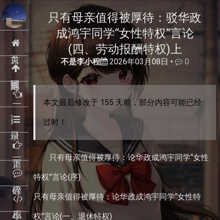
只有母亲值得被厚待：驳华政
成鸿宇同学“女性特权”言论
(四、劳动报酬特权)上
不是李小程
2026年03月08日 •
0
本文最后修改于 155 天前，部分内容可能已经
过时！
下一篇
只有母亲值得被厚待：论华政成鸿宇同学“女性
特权”言论(序)
只有母亲值得被厚待：论华政成鸿宇同学“女性特
权”言论(一、退休特权)