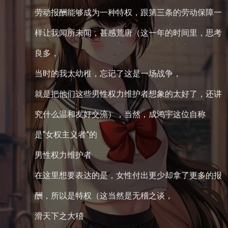
劳动报酬能够成为一种特权，跟第三条的劳动保障一
样让我闻所未闻，甚感荒唐（这一年的时间里，思考
良多，
当时的我太幼稚，忘记了这是一场战争，
就是把他们这些男性权力维护者想象的太好了，还讲
究什么温和友好交流），当然，成鸿宇这位自称
是“女权主义者”的
男性权力维护者
在这里想要表达的是，女性付出更少却拿了更多的报
酬，所以是特权（这当然是无稽之谈，
滑天下之大稽