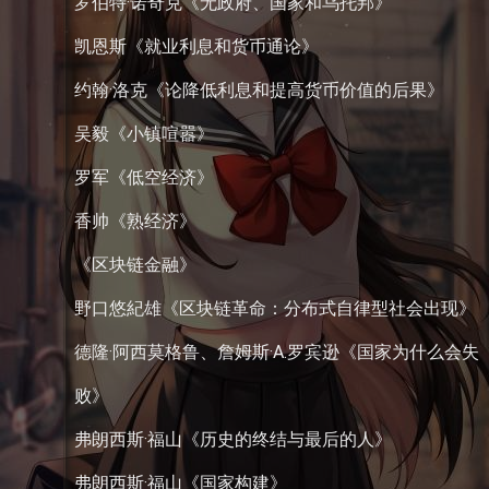
罗伯特·诺奇克《无政府、国家和乌托邦》
凯恩斯《就业利息和货币通论》
约翰·洛克《论降低利息和提高货币价值的后果》
吴毅《小镇喧嚣》
罗军《低空经济》
香帅《熟经济》
《区块链金融》
野口悠紀雄《区块链革命：分布式自律型社会出现》
德隆·阿西莫格鲁、詹姆斯·A.罗宾逊《国家为什么会失
败》
弗朗西斯·福山《历史的终结与最后的人》
弗朗西斯·福山《国家构建》