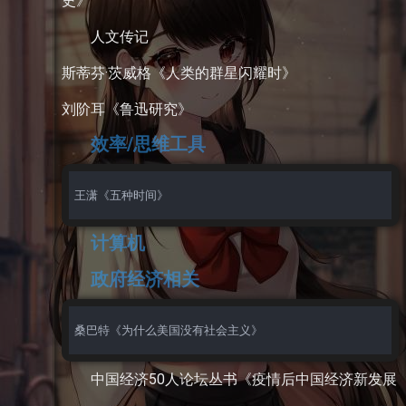
史》
人文传记
斯蒂芬·茨威格《人类的群星闪耀时》
刘阶耳《鲁迅研究》
效率/思维工具
计算机
政府经济相关
桑巴特《为什么美国没有社会主义》
中国经济50人论坛丛书《疫情后中国经济新发展