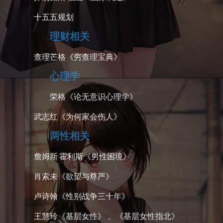
十五五规划
理财相关
查理芒格《穷查理宝典》
心理学
荣格《论无意识心理学》
武志红《为何家会伤人》
两性相关
詹姆斯·霍利斯《男性困境》
肖索未《欲望与尊严》
卢诗翰《性别战争三十年》
王慧玲《基层女性》 、《基层女性指北》