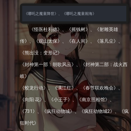
《哪吒之魔童降世》、《哪吒之魔童闹海》
《怪医杜利德》、《摇钱树》、《射雕英雄
传》、《观山太保》、《在人间》、《落凡尘》、
《熊出没：变形记》
《封神第一部：朝歌风云》、《封神第二部：战火西
岐》
《蛟龙行动》、《满江红》、《春节联欢晚会》、
《向阳·花》、《小王子》、《南京照相馆》、
《731》、《疯狂动物城》、《疯狂动物城2》、《疯
狂时代》