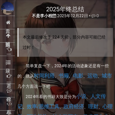
2025年终总结
不是李小程
2025年12月22日 •
0
本文最后修改于 224 天前，部分内容可能已经
过时！
简单复盘一下，2024年的活动迹象还是有一些
时间利用
书籍
电影
运动
城市
的，就从
、
、
、
、
下一篇
几个方面说一下吧
小说
人文传
2024年看的书籍大致是分为
、
记
效率/思维工具
政府经济
理财
心理
、
、
、
、