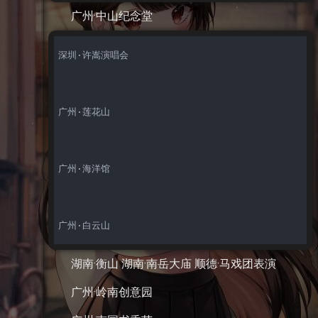
广州·中山纪念堂
深圳·许嵩演唱会 

广州·莲花山

广州·海洋馆

湖南·衡山 湖南·南岳大庙 顺德·马戏团表演
广州·岭南创意园