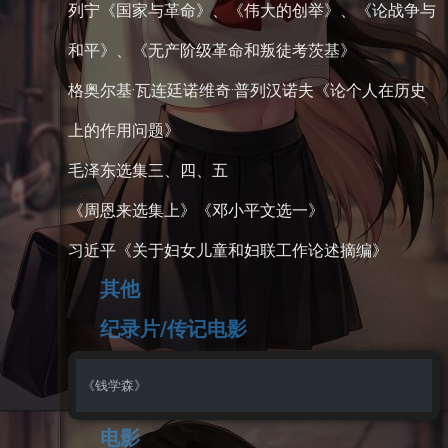
列宁《国家与革命》、《伟大的创举》、《论战争与
和平》、《无产阶级革命和叛徒考茨基》
格奥尔基·瓦连廷诺维奇·普列汉诺夫《论个人在历史
上的作用问题》
毛泽东选集三、四、五
《周恩来选集上》《邓小平文选一》
习近平《关于妇女儿童和妇联工作论述摘编》
其他
纪录片/传记电影
电影