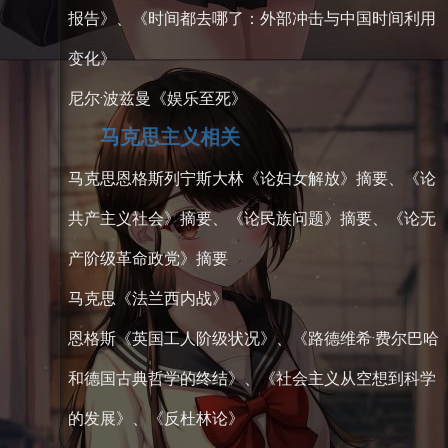
报告》、《时间都去哪了：外部冲击与中国时间利用
变化》
尼尔·波兹曼《娱乐至死》
马克思主义相关
马克思恩格斯列宁斯大林《论妇女解放》摘要、《论
共产主义社会》摘要、《论民族问题》摘要、《论无
产阶级革命政党》摘要
马克思《法兰西内战》
恩格斯《英国工人阶级状况》、《路德维希·费尔巴哈
和德国古典哲学的终结》、《社会主义从空想到科学
的发展》、《反杜林论》