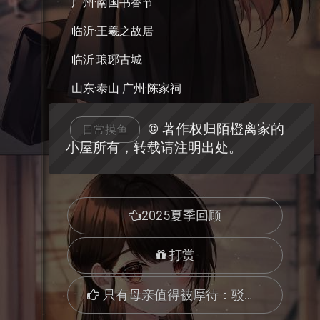
广州·南国书香节
临沂·王羲之故居
临沂·琅琊古城
山东·泰山 广州·陈家祠
© 著作权归陌橙离家的
日常摸鱼
小屋所有，转载请注明出处。
2025夏季回顾
打赏
只有母亲值得被厚待：驳华政成鸿宇同学“女性特权”言论(四、劳动报酬特权)上