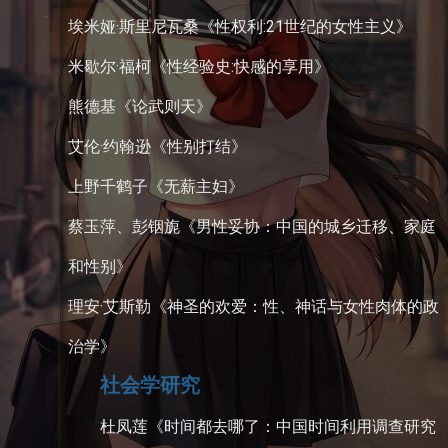
埃米娅·斯里尼瓦桑《性权利:21世纪的女性主义》
米歇尔·福柯《性经验史:快感的享用》
熊德基《论武则天》
艾伦·约翰逊《性别打结》
上野千鹤子《无薪主妇》
蔡玉萍、彭铟旎《男性妥协：中国的城乡迁移、家庭
和性别》
理安·艾斯勒《神圣的欢爱：性、神话与女性肉体的政
治学》
社会学研究
杜凤莲《时间都去哪了：中国时间利用调查研究