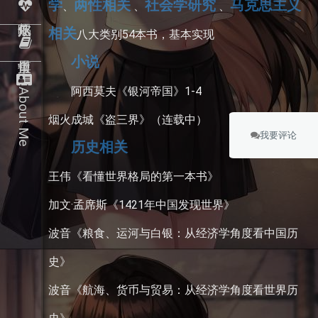
学
两性相关
社会学研究
马克思主义
、
 、
 、
相关
八大类别54本书，基本实现
小说
阿西莫夫《银河帝国》1-4
About Me
烟火成城《盗三界》（连载中）
我要评论
历史相关
王伟《看懂世界格局的第一本书》
加文·孟席斯《1421年中国发现世界》
波音《粮食、运河与白银：从经济学角度看中国历
史》
波音《航海、货币与贸易：从经济学角度看世界历