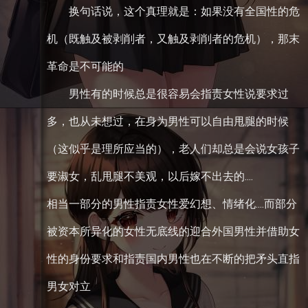
换句话说，这个真理就是：如果没有全国性的危
机（既触及被剥削者，又触及剥削者的危机），那末
革命是不可能的
男性有的时候总是很容易会指责女性说要求过
多，也从未想过，在身为男性可以自由甩腿的时候
（这似乎是理所应当的），老人们却总是会说女孩子
要淑女，乱甩腿不美观，以后嫁不出去的....
相当一部分的男性指责女性爱幻想、情绪化....而部分
被资本所异化的女性无底线的迎合外国男性并借助女
性的身份要求和指责国内男性也在不断的把矛头直指
男女对立