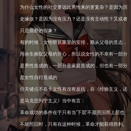
为什么女性的社交要远比男性来的更复杂？是因为历
史缘故？是因为没有压力？还是没有主动性？又或者
只是观察的假象？
有的时候，女性听从家里的安排，顺从父母的意志，
用余生换取父母的开心，所以说女性的不幸有一部分
是男性造成的，一部分是家庭造成的，但也有一部分
是女性自行造成的
但关键点不在于女性有没有反抗，在《经验主义，还
是马克思列宁主义》当中有言：
革命成功的条件在于只有当‘下层’不愿照旧而上层也
不能照旧时，只有在这种时候，革命才能获得胜利。