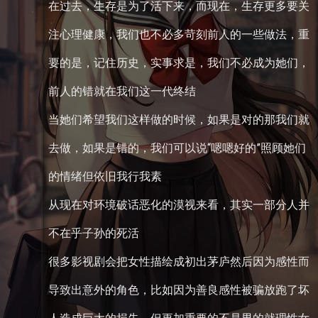
在过去，生存是为了活下来，而现在，生存更多要关
注心理健康，我们也不必多苛刻前人的一些做法，重
要的是，记住历史，实事求是，我们不必成为她们，
前人的错就在我们这一代终结
当她们希望我们这样做的时候，如果是对的那我们就
去做，如果是错的，我们可以说“嗯嗯好的”照顾她们
的情绪但依旧我行我素
从现在对环境破话恶化的漠视来看，其实一部分人并
不在乎子孙的死活
很多影视剧会把女性描绘成初出茅庐然后因为感性而
导致出意外的角色，比如因为善良感性被骗放跑了坏