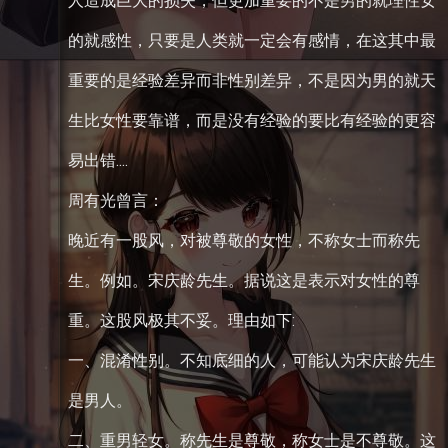
人造成巨大的损失，但更加重要的不是男的就理性女
的就感性，只要是人类就一定会有感情，在这其中最
重要的是经验差异而非性别差异，不是因为男的就天
生比女性要靠谱，而是没有经验的要比有经验的更容
易出错....
周有光曾言：
晚近有一股风，对被尊敬的女性，不称女士而称先
生。例如。宋庆龄先生。据说这是表示对女性的尊
重。这股风极其不妥。理由如下:
一、混淆性别。不知底细的人，可能认为宋庆龄先生
是男人。
二、重男轻女。称先生是尊敬，称女士是不尊敬。这