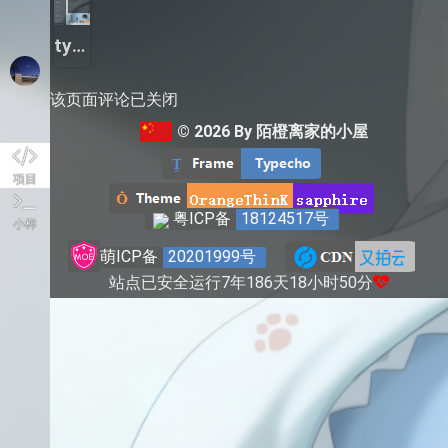
typecho模板sapphire
该页面评论已关闭
© 2026 By 陌橙离家的小屋
项目
粤ICP备
18124517号
小样
萌ICP备
20201999号
站点已安全运行7年186天18小时50分